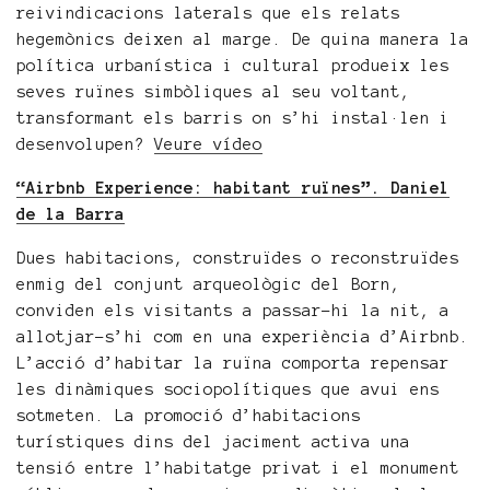
reivindicacions laterals que els relats
hegemònics deixen al marge. De quina manera la
política urbanística i cultural produeix les
seves ruïnes simbòliques al seu voltant,
transformant els barris on s’hi instal·len i
desenvolupen?
Veure vídeo
“Airbnb Experience: habitant ruïnes”. Daniel
de la Barra
Dues habitacions, construïdes o reconstruïdes
enmig del conjunt arqueològic del Born,
conviden els visitants a passar-hi la nit, a
allotjar-s’hi com en una experiència d’Airbnb.
L’acció d’habitar la ruïna comporta repensar
les dinàmiques sociopolítiques que avui ens
sotmeten. La promoció d’habitacions
turístiques dins del jaciment activa una
tensió entre l’habitatge privat i el monument