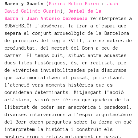
Marco y Guarín
(
Marina Rubio Marco
i
Juan
David Galindo Guarín
),
Daniel de la
Barra
i
Juan Antonio Cerezuela
reinterpreten a
SUBVERSIÓ! l’absència, la franja d’espai que
separa el conjunt arqueològic de la Barcelona
de principis del segle XVIII, a cinc metres de
profunditat, del mercat del Born a peu de
carrer. El temps buit, situat entre aquestes
dues fites històriques, és, en realitat, ple
de vivències invisibilitzades pels discursos
que patrimonialitzen el passat, prioritzant
l’atenció vers moments històrics que es
consideren determinants. Mitjançant l’acció
artística, visió perifèrica que gaudeix de la
llibertat de poder ser anacrònica i paradoxal,
diverses intervencions a l’espai arquitectònic
del Born obren preguntes sobre la forma en què
interpretem la història i construïm els
nostres propis relats mitjançant un passat