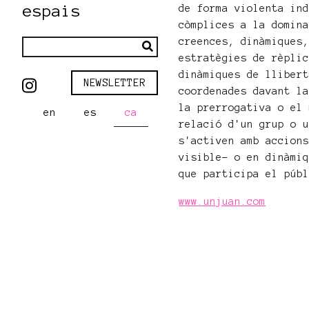
espais
de forma violenta in
còmplices a la domin
creences, dinàmiques
estratègies de rèpli
dinàmiques de lliber
NEWSLETTER
coordenades davant l
la prerrogativa o el
en
es
ca
relació d'un grup o 
s'activen amb accion
visible- o en dinàmi
que participa el púb
www.unjuan.com