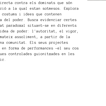
directa contra els dominats que són
ació a la qual estan sotmesos. Explora
, costums i idees que contenen
ca del poder. Busca evidenciar certes
tat paradoxal situant-se en diferents
aidea de poder: l'autoritat, el vigor,
 mateix assoliment, a partir de la
una comunitat. Els seus projectes
s en forma de performances –el seu cos
ques controlades guionitzades en les
lic.