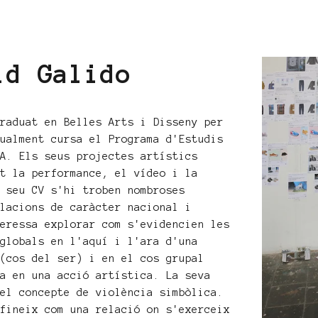
id Galido
graduat en Belles Arts i Disseny per
tualment cursa el Programa d'Estudis
BA. Els seus projectes artístics
nt la performance, el vídeo i la
l seu CV s'hi troben nombroses
·lacions de caràcter nacional i
teressa explorar com s'evidencien les
 globals en l'aquí i l'ara d'una
 (cos del ser) i en el cos grupal
ma en una acció artística. La seva
 el concepte de violència simbòlica.
efineix com una relació on s'exerceix