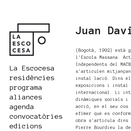
Juan Dav
(Bogotà, 1992) està 
l'Escola Massana. Ac
Independents del MAC
La Escocesa
s'articulen mitjança
residències
instal·lació. Dins e
exposicions i instal
programa
internacional. Li in
aliances
dinàmiques socials i
agenda
acció, en el seu cos
efímer que es confor
convocatòries
obra s'articula dins
edicions
Pierre Bourdieu la d