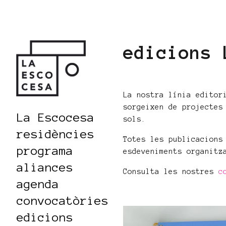
edicions 
La nostra línia editor
sorgeixen de projectes
La Escocesa
sols.
residències
Totes les publicacions
programa
esdeveniments organitz
aliances
Consulta les nostres
c
agenda
convocatòries
edicions