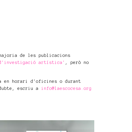
majoria de les publicacions
d'investigació artística'
, però no
a en horari d'oficines o durant
 dubte, escriu a
info@laescocesa.org