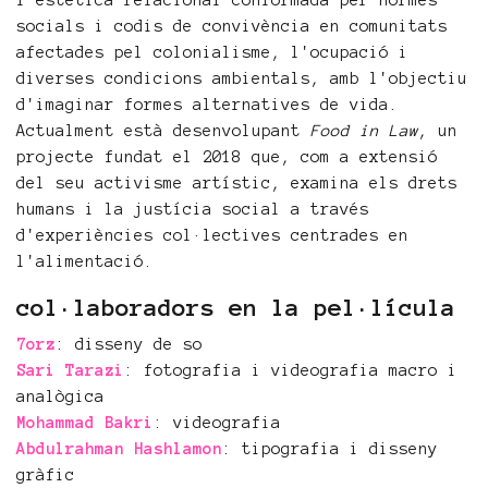
l'estètica relacional conformada per normes
socials i codis de convivència en comunitats
afectades pel colonialisme, l'ocupació i
diverses condicions ambientals, amb l'objectiu
d'imaginar formes alternatives de vida.
Actualment està desenvolupant
Food in Law
, un
projecte fundat el 2018 que, com a extensió
del seu activisme artístic, examina els drets
humans i la justícia social a través
d'experiències col·lectives centrades en
l'alimentació.
col·laboradors en la pel·lícula
7orz
: disseny de so
Sari Tarazi
: fotografia i videografia macro i
analògica
Mohammad Bakri
: videografia
Abdulrahman Hashlamon
: tipografia i disseny
gràfic