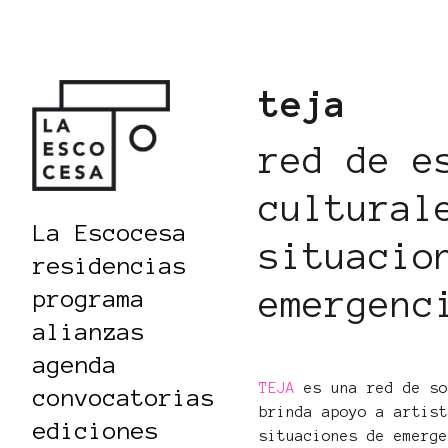
teja
red de e
cultural
La Escocesa
situacio
residencias
emergenc
programa
alianzas
agenda
TEJA
es una red de so
convocatorias
brinda apoyo a artis
ediciones
situaciones de emerg