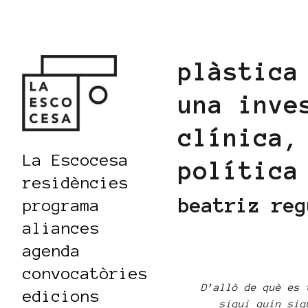
plàstica
una inve
clínica,
La Escocesa
política
residències
beatriz reg
programa
aliances
agenda
convocatòries
D’allò de què es 
edicions
sigui quin sig