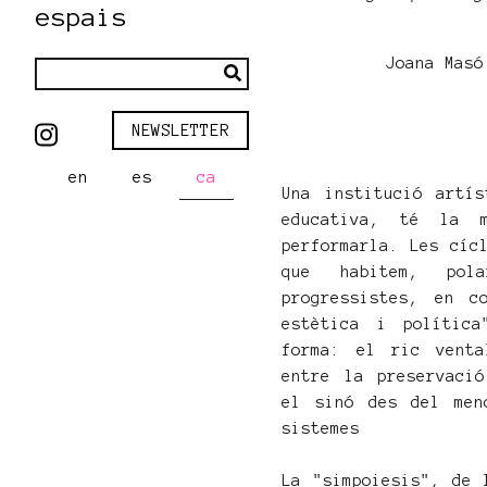
espais
Joana Masó
NEWSLETTER
en
es
ca
Una institució artís
educativa, té la 
performarla. Les cíc
que habitem, pola
progressistes, en c
estètica i polític
forma: el ric venta
entre la preservació
el sinó des del men
sistemes
La "simpoiesis", de 