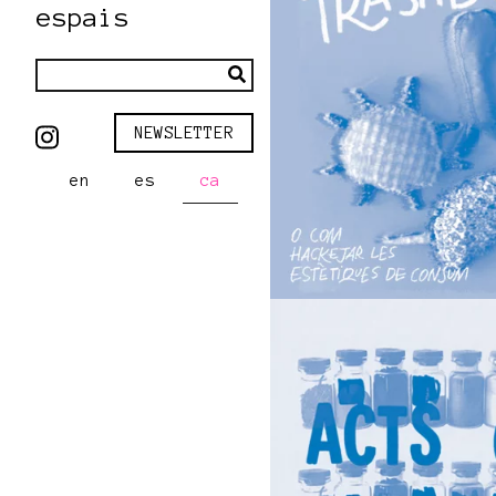
espais
NEWSLETTER
en
es
ca