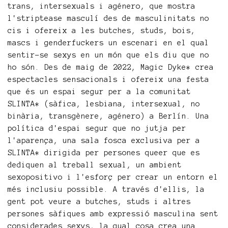
trans, intersexuals i agénero, que mostra
l'striptease masculí des de masculinitats no
cis i ofereix a les butches, studs, bois,
mascs i genderfuckers un escenari en el qual
sentir-se sexys en un món que els diu que no
ho són. Des de maig de 2022, Magic Dyke* crea
espectacles sensacionals i ofereix una festa
que és un espai segur per a la comunitat
SLINTA* (sàfica, lesbiana, intersexual, no
binària, transgènere, agénero) a Berlín. Una
política d'espai segur que no jutja per
l'aparença, una sala fosca exclusiva per a
SLINTA* dirigida per persones queer que es
dediquen al treball sexual, un ambient
sexopositivo i l'esforç per crear un entorn el
més inclusiu possible. A través d'ellis, la
gent pot veure a butches, studs i altres
persones sàfiques amb expressió masculina sent
considerades sexys, la qual cosa crea una