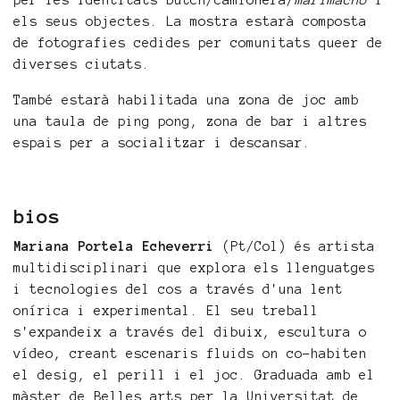
per les identitats butch/camionera/
marimacho
i
els seus objectes. La mostra estarà composta
de fotografies cedides per comunitats queer de
diverses ciutats.
També estarà habilitada una zona de joc amb
una taula de ping pong, zona de bar i altres
espais per a socialitzar i descansar.
bios
Mariana Portela Echeverri
(Pt/Col) és artista
multidisciplinari que explora els llenguatges
i tecnologies del cos a través d'una lent
onírica i experimental. El seu treball
s'expandeix a través del dibuix, escultura o
vídeo, creant escenaris fluids on co-habiten
el desig, el perill i el joc. Graduada amb el
màster de Belles arts per la Universitat de