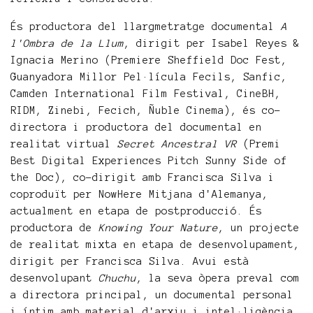
És productora del llargmetratge documental
A
l'Ombra de la Llum
, dirigit per Isabel Reyes &
Ignacia Merino (Premiere Sheffield Doc Fest,
Guanyadora Millor Pel·lícula Fecils, Sanfic,
Camden International Film Festival, CineBH,
RIDM, Zinebi, Fecich, Ñuble Cinema), és co-
directora i productora del documental en
realitat virtual
Secret Ancestral VR
(Premi
Best Digital Experiences Pitch Sunny Side of
the Doc), co-dirigit amb Francisca Silva i
coproduït per NowHere Mitjana d'Alemanya,
actualment en etapa de postproducció. És
productora de
Knowing Your Nature
, un projecte
de realitat mixta en etapa de desenvolupament,
dirigit per Francisca Silva. Avui està
desenvolupant
Chuchu
, la seva òpera preval com
a directora principal, un documental personal
i íntim amb material d'arxiu i intel·ligència