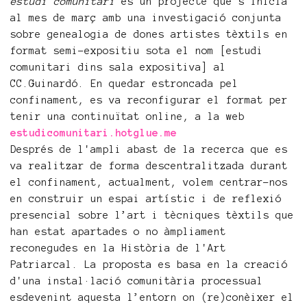
estudi comunitari
és un projecte que s’inicia
al mes de març amb una investigació conjunta
sobre genealogia de dones artistes tèxtils en
format semi-expositiu sota el nom [estudi
comunitari dins sala expositiva] al
CC.Guinardó. En quedar estroncada pel
confinament, es va reconfigurar el format per
tenir una continuïtat online, a la web
estudicomunitari.hotglue.me
Després de l'ampli abast de la recerca que es
va realitzar de forma descentralitzada durant
el confinament, actualment, volem centrar-nos
en construir un espai artístic i de reflexió
presencial sobre l’art i tècniques tèxtils que
han estat apartades o no àmpliament
reconegudes en la Història de l'Art
Patriarcal. La proposta es basa en la creació
d'una instal·lació comunitària processual
esdevenint aquesta l’entorn on (re)conèixer el