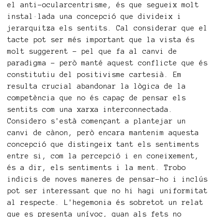
el anti-ocularcentrisme, és que segueix molt
instal·lada una concepció que divideix i
jerarquitza els sentits. Cal considerar que el
tacte pot ser més important que la vista és
molt suggerent – pel que fa al canvi de
paradigma – però manté aquest conflicte que és
constitutiu del positivisme cartesià. Em
resulta crucial abandonar la lògica de la
competència que no és capaç de pensar els
sentits com una xarxa interconnectada.
Considero s'està començant a plantejar un
canvi de cànon, però encara mantenim aquesta
concepció que distingeix tant els sentiments
entre si, com la percepció i en coneixement,
és a dir, els sentiments i la ment. Trobo
indicis de noves maneres de pensar-ho i inclús
pot ser interessant que no hi hagi uniformitat
al respecte. L'hegemonia és sobretot un relat
que es presenta unívoc, quan als fets no