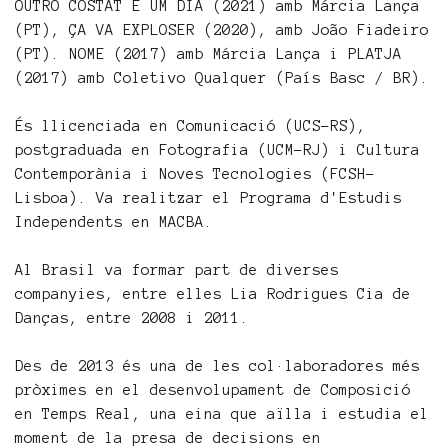
OUTRO COSTAT É UM DIA (2021) amb Márcia Lança
(PT), ÇA VA EXPLOSER (2020), amb João Fiadeiro
(PT). NOME (2017) amb Márcia Lança i PLATJA
(2017) amb Coletivo Qualquer (País Basc / BR).
És llicenciada en Comunicació (UCS-RS),
postgraduada en Fotografia (UCM-RJ) i Cultura
Contemporània i Noves Tecnologies (FCSH-
Lisboa). Va realitzar el Programa d'Estudis
Independents en MACBA.
Al Brasil va formar part de diverses
companyies, entre elles Lia Rodrigues Cia de
Danças, entre 2008 i 2011.
Des de 2013 és una de les col·laboradores més
pròximes en el desenvolupament de Composició
en Temps Real, una eina que aïlla i estudia el
moment de la presa de decisions en