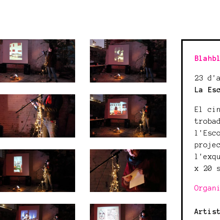
Blahb
23 d'
La Es
El ci
troba
l'Esc
proje
l'exq
x 20 
Organ
Artis