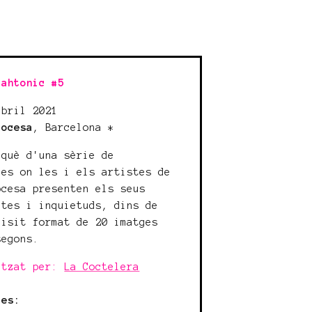
lahtonic #5
abril 2021
cocesa
, Barcelona *
nquè d'una sèrie de
des on les i els artistes de
ocesa presenten els seus
ctes i inquietuds, dins de
uisit format de 20 imatges
segons.
itzat per:
La Coctelera
tes: