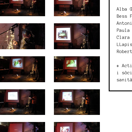
Alba 
Bess 
Anton
Paula
Clara
LLapi
Rober
* Act
i sòc
sanit