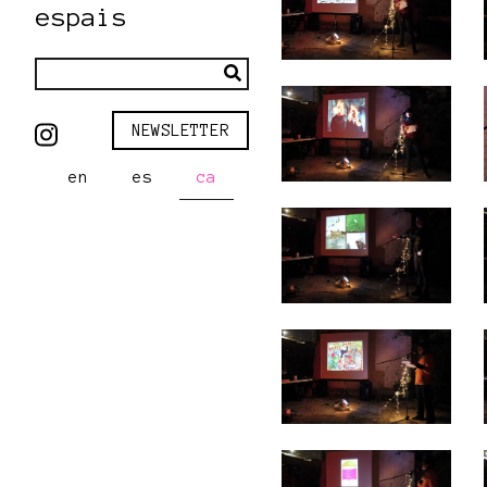
espais
NEWSLETTER
en
es
ca