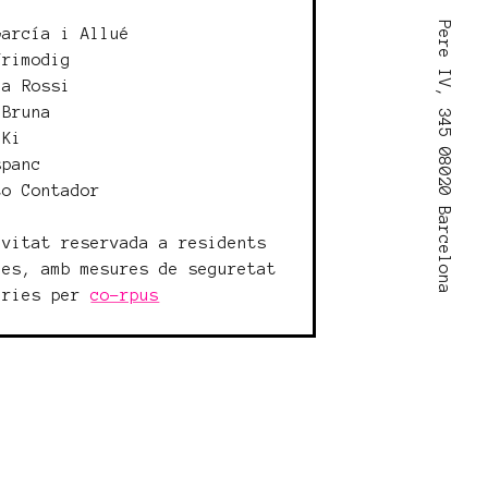
Pere IV, 345 08020 Barcelona
García i Allué
Frimodig
ia Rossi
 Bruna
 Ki
spanc
to Contador
ivitat reservada a residents
ies, amb mesures de seguretat
àries per
co-rpus