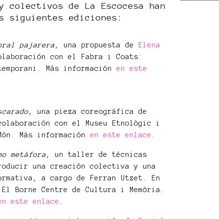
y colectivos de La Escocesa han
s siguientes ediciones:
oral pajarera
, una propuesta de
Elena
olaboración con el Fabra i Coats:
temporani. Más información
en este
scarado
, una pieza coreográfica de
colaboración con el Museu Etnològic i
Món. Más información
en este enlace
.
mo metáfora
, un taller de técnicas
roducir una creación colectiva y una
ormativa, a cargo de Ferran Utzet. En
 El Borne Centre de Cultura i Memòria.
en este enlace
.