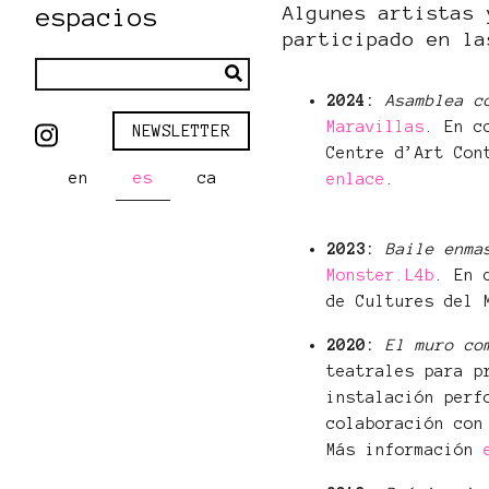
Algunes artistas 
espacios
participado en la
2024:
Asamblea c
Maravillas
. En c
NEWSLETTER
Centre d’Art Con
en
es
ca
enlace
.
2023:
Baile enma
Monster.L4b
. En 
de Cultures del 
2020:
El muro co
teatrales para p
instalación perf
colaboración con
Más información