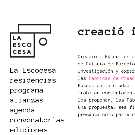
creació 
Creació i Museus es 
de Cultura de Barcel
La Escocesa
investigación y expe
las
Fábricas de Crea
residencias
Museos de la ciudad.
programa
trabajan conjuntamen
alianzas
los proponen, las Fá
una propuesta, sea f
agenda
presenta como parte 
convocatorias
ediciones