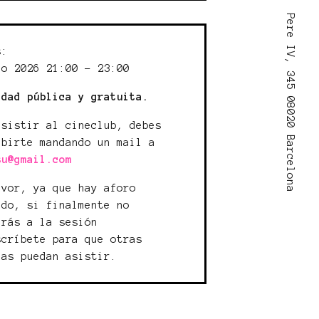
Pere IV, 345 08020 Barcelona
s:
io 2026 21:00 - 23:00
idad pública y gratuita.
asistir al cineclub, debes
ibirte mandando un mail a
su@gmail.com
avor, ya que hay aforo
ado, si finalmente no
irás a la sesión
scríbete para que otras
nas puedan asistir.