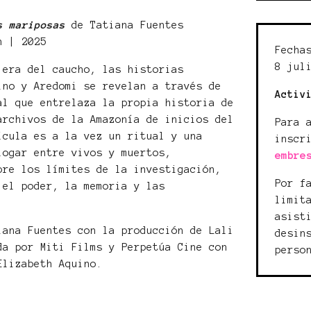
s mariposas
de Tatiana Fuentes
n | 2025
Fecha
8 jul
 era del caucho, las historias
ino y Aredomi se revelan a través de
Activ
al que entrelaza la propia historia de
archivos de la Amazonía de inicios del
Para 
ícula es a la vez un ritual y una
inscr
logar entre vivos y muertos,
embre
bre los límites de la investigación,
Por f
 el poder, la memoria y las
limit
asist
iana Fuentes con la producción de Lali
desin
da por Miti Films y Perpetúa Cine con
perso
Elizabeth Aquino.