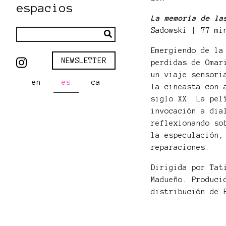
espacios
La memoria de la
Sadowski | 77 mi
Emergiendo de la
NEWSLETTER
perdidas de Omar
un viaje sensori
en
es
ca
la cineasta con 
siglo XX. La pel
invocación a dia
reflexionando so
la especulación,
reparaciones.
Dirigida por Tat
Madueño. Produci
distribución de 