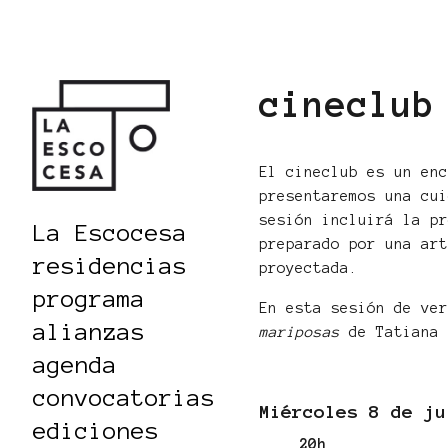
cineclub
El cineclub es un en
presentaremos una cu
sesión incluirá la p
La Escocesa
preparado por una ar
residencias
proyectada.
programa
En esta sesión de ve
alianzas
mariposas
de Tatiana
agenda
convocatorias
Miércoles 8 de ju
ediciones
20h