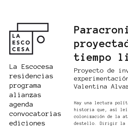
Paracron
proyecta
tiempo l
La Escocesa
Proyecto de in
residencias
experimentació
programa
Valentina Alva
alianzas
agenda
Hay una lectura polí
historia que, así le
convocatorias
colonización de la a
ediciones
destello. Dirigir la