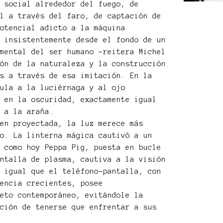
n social alrededor del fuego, de
al a través del faro, de captación de
potencial adicto a la máquina
a insistentemente desde el fondo de un
amental del ser humano –reitera Michel
ión de la naturaleza y la construcción
es a través de esa imitación. En la
mula a la luciérnaga y al ojo
a en la oscuridad, exactamente igual
a a la araña.
gen proyectada, la luz merece más
to. La linterna mágica cautivó a un
t como hoy Peppa Pig, puesta en bucle
antalla de plasma, cautiva a la visión
e igual que el teléfono-pantalla, con
rencia crecientes, posee
jeto contemporáneo, evitándole la
ación de tenerse que enfrentar a sus
.