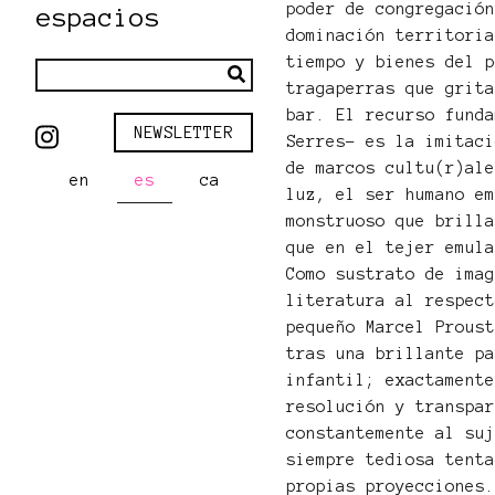
poder de congregació
espacios
dominación territori
tiempo y bienes del 
tragaperras que grit
bar. El recurso fund
NEWSLETTER
Serres– es la imitac
de marcos cultu(r)al
en
es
ca
luz, el ser humano e
monstruoso que brill
que en el tejer emul
Como sustrato de ima
literatura al respec
pequeño Marcel Prous
tras una brillante p
infantil; exactament
resolución y transpa
constantemente al su
siempre tediosa tent
propias proyecciones