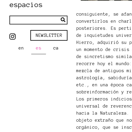
espacios
consiguiente, se afa
convertirlos en char
posteriores. Es pert
de inquietudes unive
NEWSLETTER
Hierro, adquirió su 
en
es
ca
un momento de crisis
de sincretismo simil
recorre hoy el mundo
mezcla de antiguos m
astrología, sabidurí
etc., en una época c
sobreinformación y r
Los primeros indicio
universal de reveren
hacia la Naturaleza.
objeto extraño que n
orgánico, que se ins