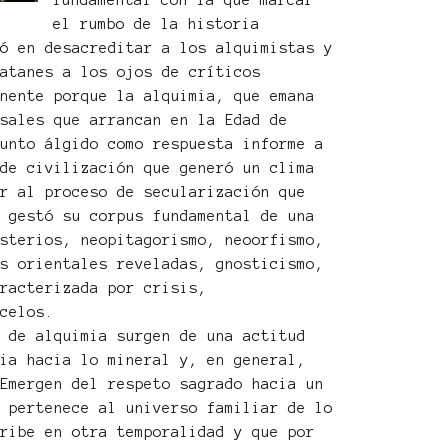
fundamental con la que marcar
el rumbo de la historia
nó en desacreditar a los alquimistas y
latanes a los ojos de críticos
inente porque la alquimia, que emana
rsales que arrancan en la Edad de
punto álgido como respuesta informe a
 de civilización que generó un clima
ar al proceso de secularización que
: gestó su corpus fundamental de una
isterios, neopitagorismo, neoorfismo,
as orientales reveladas, gnosticismo,
aracterizada por crisis,
ecelos.
s de alquimia surgen de una actitud
cia hacia lo mineral y, en general,
 Emergen del respeto sagrado hacia un
o pertenece al universo familiar de lo
cribe en otra temporalidad y que por