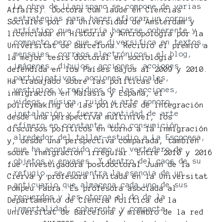
La obra de LLapispanc se compone de varias
Affairs). Doctora cum laude en Ciencias
estrategias para hacer aflorar un corpus
Sociales por la Universidad de Ámsterdam y
artístico que querría hacerse coherente y
licenciada en Historia y Antropología por la
compacto pero que se diversifica en textos,
Universitat de Barcelona. Recibió el premio a
mensajes, correos electrónicos, el blog,
la mejor tesis doctoral en sociología
imágenes, dibujos, acciones, acciones
defendida en los Países Bajos al 2009 y 2010.
participativas, acciones musicales,
Ha trabajado sobre las políticas de
vestigios y residuos de las acciones,
inmigración en Malasia y España, el
videos, música, ruido y arte sonoro,
policymaking de las políticas de integración
instalación y fuerza cantidad de arte
desde una perspectiva multinivel, los
efímero en constante auto consumición
discursos políticos en torno a la inmigración
alrededor del taller-estudio a La Escocesa,
y, desde una perspectiva comparada, también
que ha acontecido como un vertedero de
sobre inmigración irregular. Entre 2010 y 2016
objetos y envases. Y dentro del caos de su
fue investigadora postdoctoral Juan de la
refugio, se encuentra la esencia de un
Cierva y profesora invitada en la Universitat
anticuario que almacena cada uno de sus
Pompeu Fabra. Es profesora asociada al
recuerdos y les otorga el do de la
Departamento de Ciencia Política de la
inmortalidad; coherente y compacta.
Universitat de Barcelona y miembro de la red