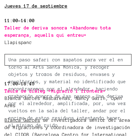
Jueves 17 de septiembre
11:00-14:00
Taller de deriva sonora «Abandoneu tota
esperança, aquells qui entreu»
Llapispanc
Una paso safari con zapatos para ver el en
torno al Arts Santa Mònica, y recoger
objetos y trozos de residuos, envases y
envoltorios, y material no identificado que
17:00-18:45
encontraremos por el alrededor, haciendo
Taula de diàleg «Migració i frontera»
grabación sonora de las paseos. Una deriva
Blanca Garcés Mascareñas, Nancy Garín, Open
por el alrededor, amplificada, por, una vez
Arms
vueltos en la sala del taller, andar por el
encima de estos residuos intentando hacer
Blanca Garcés
se investigadora sénior del área
el mínimo de ruido.
de Migraciones y coordinadora de investigación
del CIDOB (Barcelona Centro for International