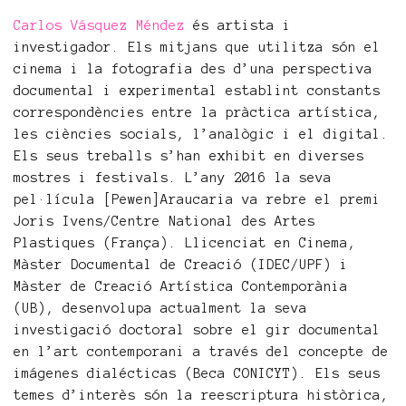
Carlos Vásquez Méndez
és artista i
investigador. Els mitjans que utilitza són el
cinema i la fotografia des d’una perspectiva
documental i experimental establint constants
correspondències entre la pràctica artística,
les ciències socials, l’analògic i el digital.
Els seus treballs s’han exhibit en diverses
mostres i festivals. L’any 2016 la seva
pel·lícula [Pewen]Araucaria va rebre el premi
Joris Ivens/Centre National des Artes
Plastiques (França). Llicenciat en Cinema,
Màster Documental de Creació (IDEC/UPF) i
Màster de Creació Artística Contemporània
(UB), desenvolupa actualment la seva
investigació doctoral sobre el gir documental
en l’art contemporani a través del concepte de
imágenes dialécticas (Beca CONICYT). Els seus
temes d’interès són la reescriptura històrica,