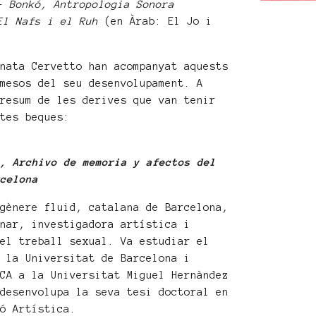
 -
Bonkó, Antropologia Sonora
El Nafs i el Ruh
(en Àrab: El Jo i
enata Cervetto han acompanyat aquests
 mesos del seu desenvolupament. A
 resum de les derives que van tenir
stes beques:
u, Archivo de memoria y afectos del
rcelona
 gènere fluid, catalana de Barcelona,
inar, investigadora artística i
del treball sexual. Va estudiar el
a la Universitat de Barcelona i
ECA a la Universitat Miguel Hernàndez
 desenvolupa la seva tesi doctoral en
ió Artística.