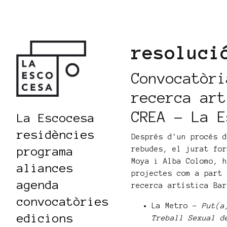
resoluci
Convocatòri
recerca art
CREA - La E
La Escocesa
residències
Després d'un procés 
programa
rebudes, el jurat fo
Moya i Alba Colomo, 
aliances
projectes com a part
agenda
recerca artística Ba
convocatòries
La Metro -
Put(a
edicions
Treball Sexual d