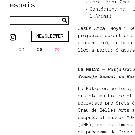
Jordi Mani Osca
espais
Cantdefine.me -
l'Ànima)
Jesús Arpal Moya i R
projectes durant els
NEWSLETTER
continuació, un breu
en
es
ca
lloc a partir d'aque
La Metro -
Put(a)rxi
Trabajo Sexual de Ba
La Metro és bollera,
artista multidiscipl
activista pro-drets 
Grau de Belles Arts 
després el màster MU
(UMH), on actualment
el programa de Creac