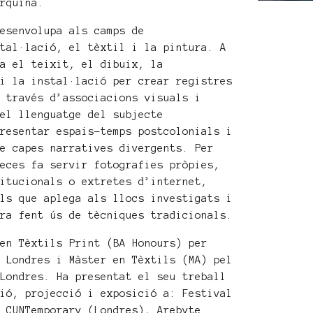
orquina.
desenvolupa als camps de
stal·lació, el tèxtil i la pintura. A
za el teixit, el dibuix, la
 i la instal·lació per crear registres
A través d’associacions visuals i
 el llenguatge del subjecte
presentar espais-temps postcolonials i
de capes narratives divergents. Per
peces fa servir fotografies pròpies,
titucionals o extretes d’internet,
als que aplega als llocs investigats i
ora fent ús de tècniques tradicionals.
 en Tèxtils Print (BA Honours) per
s Londres i Màster en Tèxtils (MA) pel
 Londres. Ha presentat el seu treball
ció, projecció i exposició a: Festival
y CUNTemporary (Londres), Arebyte