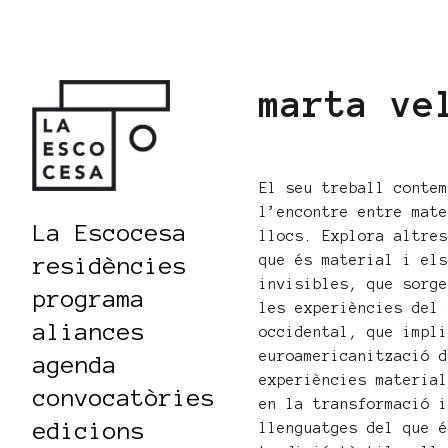
marta ve
El seu treball conte
l’encontre entre mat
La Escocesa
llocs. Explora altre
que és material i el
residències
invisibles, que sorg
programa
les experiències del
aliances
occidental, que impl
euroamericanització 
agenda
experiències materia
convocatòries
en la transformació 
edicions
llenguatges del que 