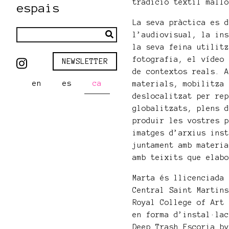
tradició tèxtil mall
espais
La seva pràctica es 
l’audiovisual, la in
la seva feina utilit
fotografia, el vídeo
NEWSLETTER
de contextos reals. 
en
es
ca
materials, mobilitza
deslocalitzat per re
globalitzats, plens 
produir les vostres 
imatges d’arxius ins
juntament amb materi
amb teixits que elab
Marta és llicenciada
Central Saint Martin
Royal College of Art
en forma d’instal·la
Deep Trash Escoria b