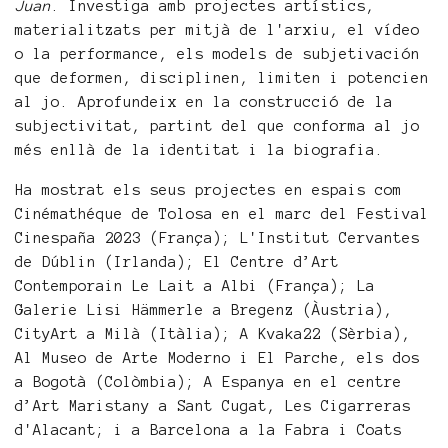
Juan
. Investiga amb projectes artístics,
materialitzats per mitjà de l'arxiu, el vídeo
o la performance, els models de subjetivación
que deformen, disciplinen, limiten i potencien
al jo. Aprofundeix en la construcció de la
subjectivitat, partint del que conforma al jo
més enllà de la identitat i la biografia.
Ha mostrat els seus projectes en espais com
Cinémathéque de Tolosa en el marc del Festival
Cinespaña 2023 (França); L'Institut Cervantes
de Dúblin (Irlanda); El Centre d’Art
Contemporain Le Lait a Albi (França); La
Galerie Lisi Hämmerle a Bregenz (Àustria),
CityArt a Milà (Itàlia); A Kvaka22 (Sèrbia),
Al Museo de Arte Moderno i El Parche, els dos
a Bogotà (Colòmbia); A Espanya en el centre
d’Art Maristany a Sant Cugat, Les Cigarreras
d'Alacant; i a Barcelona a la Fabra i Coats