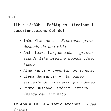
matí
11h a 12:30h - Poètiques, ficcions i
desorientacions del dol
Inés Plasencia -
Ficciones para
después de una vida
Andi Icaza-Largaespada -
grieve
sounds like breathe sounds like:
Fuego
Alma María -
Inventar un funeral
Elena Sanmartín -
Un paseo
sosteniendo un cuerpo y un deseo
Pedro Gustavo Jiménez Herrera -
Índice del infinito
12:45h a 13:30 -
Taxio Ardanaz -
Eyes
(ojos)