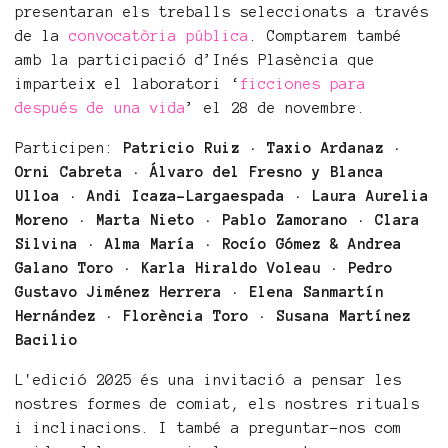
presentaran els treballs seleccionats a través
de la
convocatòria pública
. Comptarem també
amb la participació d’Inés Plasència que
imparteix el laboratori ‘
ficciones para
después de una vida
’ el 28 de novembre.
Participen:
Patricio Ruiz · Taxio Ardanaz ·
Orni Cabreta · Álvaro del Fresno y Blanca
Ulloa · Andi Icaza-Largaespada · Laura Aurelia
Moreno · Marta Nieto · Pablo Zamorano · Clara
Silvina · Alma María · Rocío Gómez & Andrea
Galano Toro ·
Karla Hiraldo Voleau
· Pedro
Gustavo Jiménez Herrera · Elena Sanmartín
Hernández · Florència Toro · Susana Martínez
Bacilio
L'edició 2025 és una invitació a pensar les
nostres formes de comiat, els nostres rituals
i inclinacions. I també a preguntar-nos com