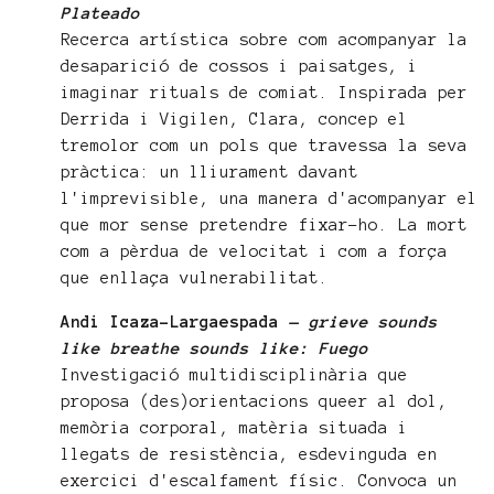
Plateado
Recerca artística sobre com acompanyar la
desaparició de cossos i paisatges, i
imaginar rituals de comiat. Inspirada per
Derrida i Vigilen, Clara, concep el
tremolor com un pols que travessa la seva
pràctica: un lliurament davant
l'imprevisible, una manera d'acompanyar el
que mor sense pretendre fixar-ho. La mort
com a pèrdua de velocitat i com a força
que enllaça vulnerabilitat.
Andi Icaza-Largaespada
— g
rieve sounds
like breathe sounds like: Fuego
Investigació multidisciplinària que
proposa (des)orientacions queer al dol,
memòria corporal, matèria situada i
llegats de resistència, esdevinguda en
exercici d'escalfament físic. Convoca un