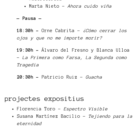
Marta Nieto -
Ahora cuido viña
— Pausa —
18:30h -
Orne Cabrita -
¿Cómo cerrar los
ojos y que no me importe morir?
19:30h -
Álvaro del Fresno y Blanca Ulloa
-
La Primera como Farsa, La Segunda como
Tragedia
20:30h -
Patricio Ruiz -
Guacha
projectes expositius
Florencia Toro -
Espectro Visible
Susana Martínez Bacilio -
Tejiendo para la
eternidad