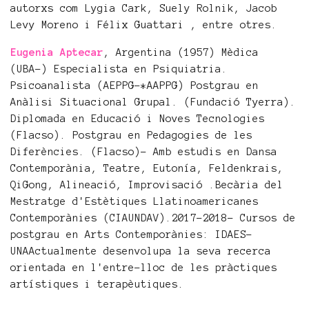
autorxs com Lygia Cark, Suely Rolnik, Jacob
Levy Moreno i Félix Guattari , entre otres.
Eugenia Aptecar
, Argentina (1957) Mèdica
(UBA-) Especialista en Psiquiatria.
Psicoanalista (AEPPG-*AAPPG) Postgrau en
Anàlisi Situacional Grupal. (Fundació Tyerra).
Diplomada en Educació i Noves Tecnologies
(Flacso). Postgrau en Pedagogies de les
Diferències. (Flacso)- Amb estudis en Dansa
Contemporània, Teatre, Eutonía, Feldenkrais,
QiGong, Alineació, Improvisació .Becària del
Mestratge d'Estètiques Llatinoamericanes
Contemporànies (CIAUNDAV).2017-2018- Cursos de
postgrau en Arts Contemporànies: IDAES-
UNAActualmente desenvolupa la seva recerca
orientada en l'entre-lloc de les pràctiques
artístiques i terapèutiques.