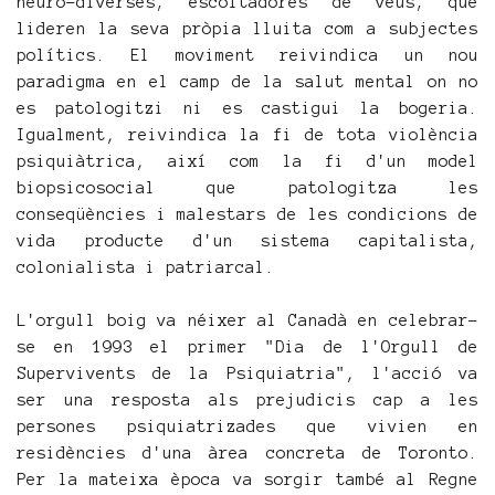
neuro-diverses; escoltadores de veus; que
lideren la seva pròpia lluita com a subjectes
polítics. El moviment reivindica un nou
paradigma en el camp de la salut mental on no
es patologitzi ni es castigui la bogeria.
Igualment, reivindica la fi de tota violència
psiquiàtrica, així com la fi d'un model
biopsicosocial que patologitza les
conseqüències i malestars de les condicions de
vida producte d'un sistema capitalista,
colonialista i patriarcal.
L'orgull boig va néixer al Canadà en celebrar-
se en 1993 el primer "Dia de l'Orgull de
Supervivents de la Psiquiatria", l'acció va
ser una resposta als prejudicis cap a les
persones psiquiatrizades que vivien en
residències d'una àrea concreta de Toronto.
Per la mateixa època va sorgir també al Regne