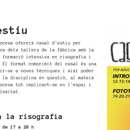
estiu
cocesa ofereix casal d'estiu per
dos dels tallers de la fàbrica amb la
a formació intensiva en risografia i
. El format comprimit del casal és una
uir-se a noves tècniques i així poder
e la disciplina en qüestió, al mateix
cocesa tot implicant-se en l'espai i
plexitat.
a la risografia
l de 17 a 20 h