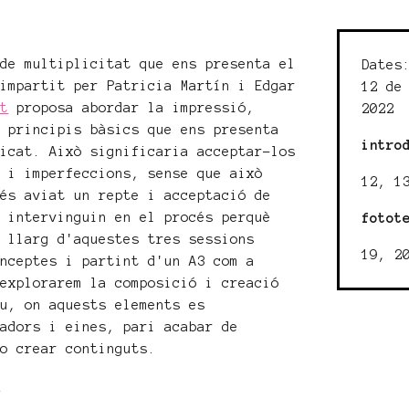
 de multiplicitat que ens presenta el
Dates
 impartit per Patricia Martín i Edgar
12 de
nt
proposa abordar la impressió,
2022
s principis bàsics que ens presenta
intro
licat. Això significaria acceptar-los
s i imperfeccions, sense que això
12, 1
més aviat un repte i acceptació de
e intervinguin en el procés perquè
fotot
l llarg d'aquestes tres sessions
19, 2
onceptes i partint d'un A3 com a
 explorarem la composició i creació
iu, on aquests elements es
radors i eines, pari acabar de
 o crear continguts.
s