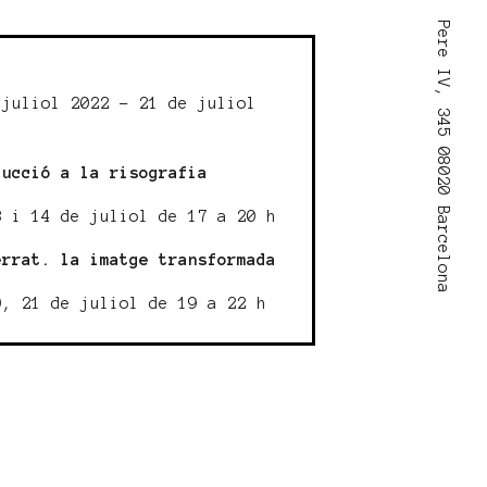
Pere IV, 345 08020 Barcelona
:
 juliol 2022 - 21 de juliol
ducció a la risografia
3 i 14 de juliol de 17 a 20 h
errat. la imatge transformada
0, 21 de juliol de 19 a 22 h