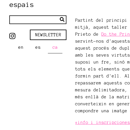
espais
Partint del principi
mitjà, aquest taller
Prieto de
Do the Pri
NEWSLETTER
servint-nos d'aquest
en
es
ca
aquest procés de dup
amb les seves virtut
suposi un fre, sinó 
tots els elements qu
formin part d'ell. A
repassarem aquests c
mesura delimitadora,
més enllà de la matr
converteixin en gene
compondre una imatge
+info i inscripcione