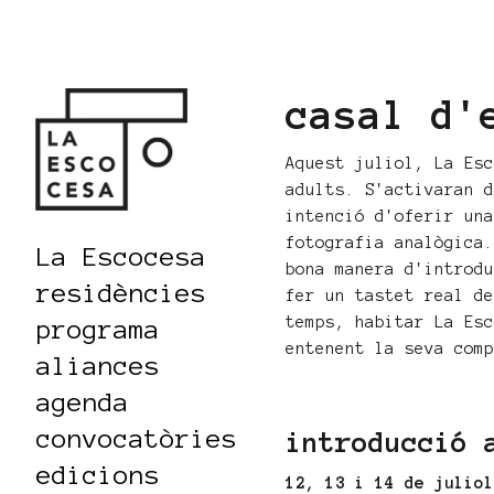
casal d'
Aquest juliol, La Es
adults. S'activaran 
intenció d'oferir un
fotografia analògica
La Escocesa
bona manera d'introd
residències
fer un tastet real d
temps, habitar La Es
programa
entenent la seva com
aliances
agenda
convocatòries
introducció 
edicions
12, 13 i 14 de julio