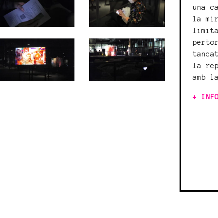
una c
la mi
limit
perto
tanca
la re
amb l
+ INF