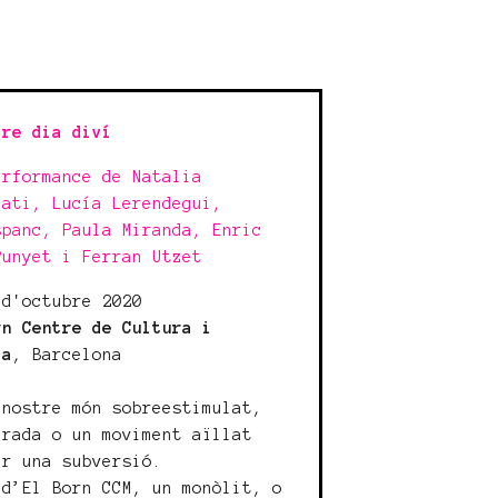
tre dia diví
erformance de Natalia
nati, Lucía Lerendegui,
spanc, Paula Miranda, Enric
Punyet i Ferran Utzet
 d'octubre 2020
rn Centre de Cultura i
ia
, Barcelona
 nostre món sobreestimulat,
irada o un moviment aïllat
er una subversió.
 d’El Born CCM, un monòlit, o