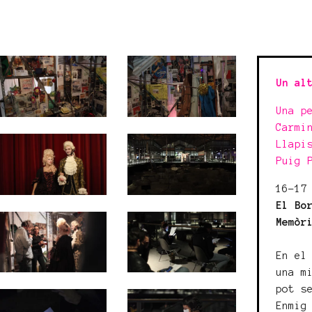
Un al
Una p
Carmi
Llapi
Puig 
16-17
El Bo
Memòr
En el
una m
pot s
Enmig