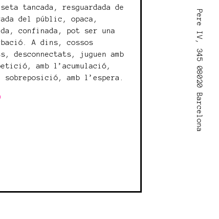
aseta tancada, resguardada de
Pere IV, 345 08020 Barcelona
rada del públic, opaca,
ada, confinada, pot ser una
rbació. A dins, cossos
ts, desconnectats, juguen amb
petició, amb l’acumulació,
a sobreposició, amb l’espera.
O