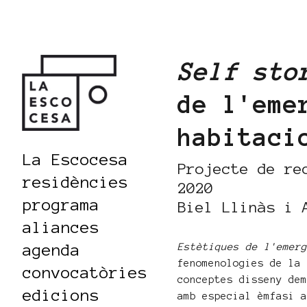
Self sto
de l'eme
habitaci
La Escocesa
Projecte de re
residències
2020
programa
Biel Llinàs i 
aliances
agenda
Estètiques de l'emer
fenomenologies de la
convocatòries
conceptes disseny de
edicions
amb especial èmfasi 