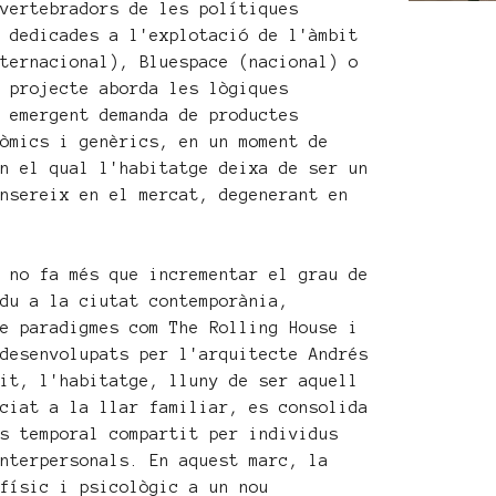
 vertebradors de les polítiques
s dedicades a l'explotació de l'àmbit
nternacional), Bluespace (nacional) o
l projecte aborda les lògiques
a emergent demanda de productes
nòmics i genèrics, en un moment de
en el qual l'habitatge deixa de ser un
insereix en el mercat, degenerant en
e no fa més que incrementar el grau de
idu a la ciutat contemporània,
de paradigmes com The Rolling House i
 desenvolupats per l'arquitecte Andrés
tit, l'habitatge, lluny de ser aquell
ociat a la llar familiar, es consolida
ús temporal compartit per individus
interpersonals. En aquest marc, la
 físic i psicològic a un nou