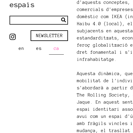
d'aquests conceptes,
espais
comercials d'emprese
domèstic com IKEA (i
Haibu 4.0 (local), e
subjacents en aquest
NEWSLETTER
estandarditzats, eco
feroç globalització 
en
es
ca
dret fonamental i s'
infrahabitatge.
Aquesta dinàmica, qu
mobilitat de l'indiv
s'abordarà a partir 
The Rolling Society,
Jaque. En aquest sen
espai identitari ass
avui com un espai d'
amb fràgils vincles 
mudança, el trasllat