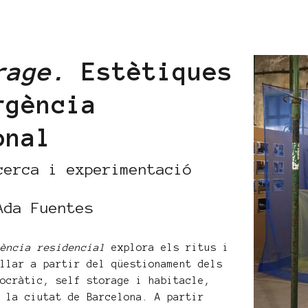
rage.
Estètiques
rgència
onal
cerca i experimentació
Ada Fuentes
gència residencial
explora els ritus i
 llar a partir del qüestionament dels
mocràtic, self storage i habitacle,
a la ciutat de Barcelona. A partir