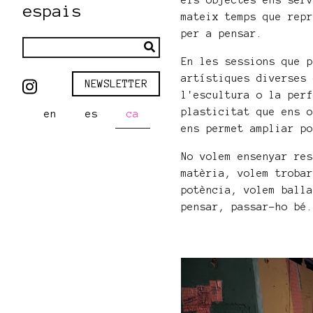
els objectes ens ser
espais
mateix temps que rep
per a pensar.
En les sessions que 
artístiques diverses
NEWSLETTER
l'escultura o la per
plasticitat que ens 
en
es
ca
ens permet ampliar p
No volem ensenyar re
matèria, volem troba
potència, volem ball
pensar, passar-ho bé