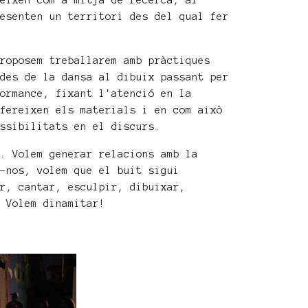
veixen com a mitjà de recerca, al
resenten un territori des del qual fer
proposem treballarem amb pràctiques
 des de la dansa al dibuix passant per
formance, fixant l'atenció en la
ofereixen els materials i en com això
ossibilitats en el discurs.
s. Volem generar relacions amb la
r-nos, volem que el buit sigui
ar, cantar, esculpir, dibuixar,
. Volem dinamitar!