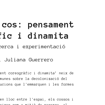
 cos: pensament
fic i dinamita
cerca i experimentació
i Juliana Guerrero
ment coreogràfic i dinamita’ neix de
omunes sobre la decolonizació del
tucions que l'emmarquen i les formes
nen lloc entre l'espai, els cossos i