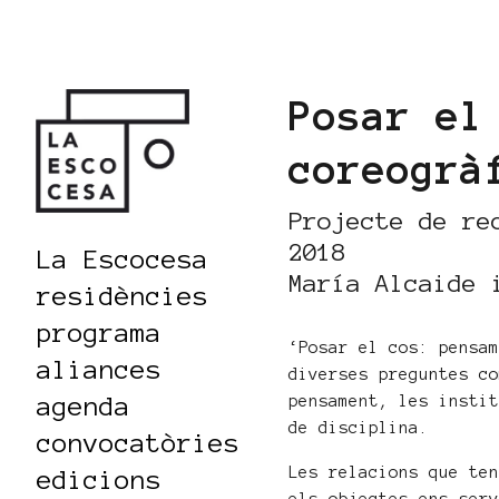
Posar el
coreogrà
Projecte de re
2018
La Escocesa
María Alcaide 
residències
programa
‘Posar el cos: pensa
aliances
diverses preguntes c
agenda
pensament, les insti
de disciplina.
convocatòries
Les relacions que te
edicions