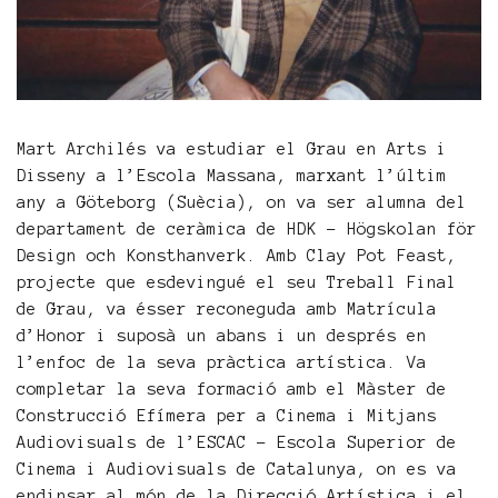
Mart Archilés va estudiar el Grau en Arts i
Disseny a l’Escola Massana, marxant l’últim
any a Göteborg (Suècia), on va ser alumna del
departament de ceràmica de HDK – Högskolan för
Design och Konsthanverk. Amb Clay Pot Feast,
projecte que esdevingué el seu Treball Final
de Grau, va ésser reconeguda amb Matrícula
d’Honor i suposà un abans i un després en
l’enfoc de la seva pràctica artística. Va
completar la seva formació amb el Màster de
Construcció Efímera per a Cinema i Mitjans
Audiovisuals de l’ESCAC – Escola Superior de
Cinema i Audiovisuals de Catalunya, on es va
endinsar al món de la Direcció Artística i el