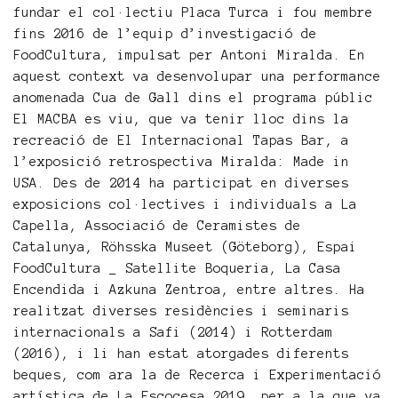
fundar el col·lectiu Placa Turca i fou membre
fins 2016 de l’equip d’investigació de
FoodCultura, impulsat per Antoni Miralda. En
aquest context va desenvolupar una performance
anomenada Cua de Gall dins el programa públic
El MACBA es viu, que va tenir lloc dins la
recreació de El Internacional Tapas Bar, a
l’exposició retrospectiva Miralda: Made in
USA. Des de 2014 ha participat en diverses
exposicions col·lectives i individuals a La
Capella, Associació de Ceramistes de
Catalunya, Röhsska Museet (Göteborg), Espai
FoodCultura _ Satellite Boqueria, La Casa
Encendida i Azkuna Zentroa, entre altres. Ha
realitzat diverses residències i seminaris
internacionals a Safi (2014) i Rotterdam
(2016), i li han estat atorgades diferents
beques, com ara la de Recerca i Experimentació
artística de La Escocesa 2019, per a la que va