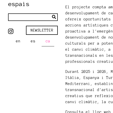
espais
El projecte compta a
desenvolupament de c
ofereix oportunitats
accions artístiques 
NEWSLETTER
proactiva a l'emergè
desenvolupament de n
en
es
ca
culturals per a pote
el canvi climàtic, a
transnacionals en le
professionals creati
Durant 2025 i 2026, 
Itàlia, Espanya i Tu
Mediterrani, establi
transnacional d'arti
creatius que reflexi
canvi climàtic, la c
Consulta el lloc web