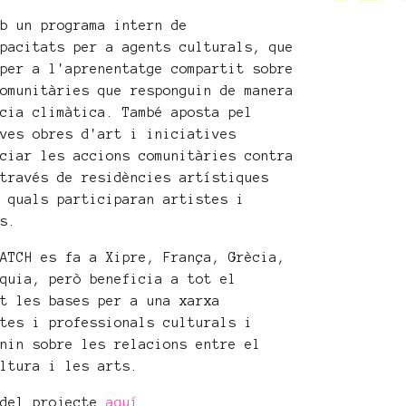
mb un programa intern de
apacitats per a agents culturals, que
 per a l'aprenentatge compartit sobre
comunitàries que responguin de manera
ncia climàtica. També aposta pel
oves obres d'art i iniciatives
nciar les accions comunitàries contra
 través de residències artístiques
s quals participaran artistes i
us.
MATCH es fa a Xipre, França, Grècia,
rquia, però beneficia a tot el
nt les bases per a una xarxa
stes i professionals culturals i
onin sobre les relacions entre el
ultura i les arts.
 del projecte
aquí
.