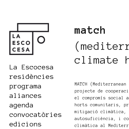
match
(mediter
climate 
La Escocesa
residències
MATCH (Mediterranean
programa
projecte de cooperac
aliances
el compromís social 
agenda
horts comunitaris, p
mitigació climàtica,
convocatòries
autosuficiència, i c
edicions
climàtica al Mediter