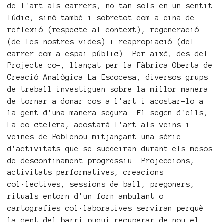
de l'art als carrers, no tan sols en un sentit
lúdic, sinó també i sobretot com a eina de
reflexió (respecte al context), regeneració
(de les nostres vides) i reapropiació (del
carrer com a espai públic). Per això, des del
Projecte co-, llançat per la Fàbrica Oberta de
Creació Analògica La Escocesa, diversos grups
de treball investiguen sobre la millor manera
de tornar a donar cos a l'art i acostar-lo a
la gent d'una manera segura. El segon d'ells,
La co-ctelera, acostarà l'art als veïns i
veïnes de Poblenou mitjançant una sèrie
d'activitats que se succeiran durant els mesos
de desconfinament progressiu. Projeccions,
activitats performatives, creacions
col·lectives, sessions de ball, pregoners,
rituals entorn d'un forn ambulant o
cartografies col·laboratives serviran perquè
la gent del barri pugui recuperar de nou el