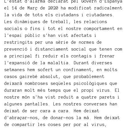
L'estat d'alarma declarat pel Govern d'Espanya
el 14 de Març de 2020 ha modificat radicalment
la vida de tots els ciutadans i ciutadanes.
Les dinàmiques de treball, les relacions
socials o fins i tot el nostre comportament en
l'espai públic s'han vist afectats i
restringits per una sèrie de normes de
prevenció i distanciament social que tenen com
a principal fi reduir els contagis i frenar
l'expansió de la malaltia. Durant diverses
setmanes hem sofert un confinament, en molts
casos gairebé absolut, que probablement
deixarà nombroses seqüeles psicològiques que
duraran molt més temps que el propi virus. El
nostre món s'ha vist reduït a quatre parets i
algunes pantalles. Les nostres converses han
deixat de ser cara a cara. Hem deixat
d'abraçar-nos, de donar-nos la mà. Hem deixat
de compartir les coses per por al virus,