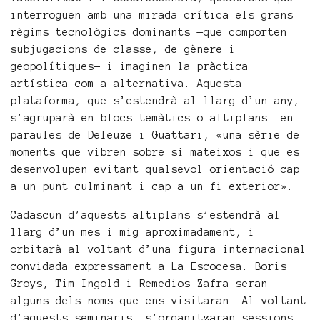
interroguen amb una mirada crítica els grans
règims tecnològics dominants —que comporten
subjugacions de classe, de gènere i
geopolítiques— i imaginen la pràctica
artística com a alternativa. Aquesta
plataforma, que s’estendrà al llarg d’un any,
s’agruparà en blocs temàtics o altiplans: en
paraules de Deleuze i Guattari, «una sèrie de
moments que vibren sobre si mateixos i que es
desenvolupen evitant qualsevol orientació cap
a un punt culminant i cap a un fi exterior».
Cadascun d’aquests altiplans s’estendrà al
llarg d’un mes i mig aproximadament, i
orbitarà al voltant d’una figura internacional
convidada expressament a La Escocesa. Boris
Groys, Tim Ingold i Remedios Zafra seran
alguns dels noms que ens visitaran. Al voltant
d’aquests seminaris, s’organitzaran sessions