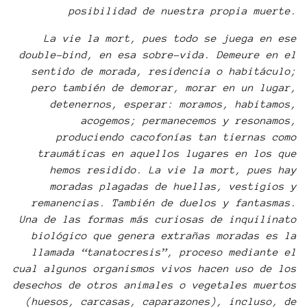
posibilidad de nuestra propia muerte.
La vie la mort, pues todo se juega en ese
double-bind, en esa sobre-vida. Demeure en el
sentido de morada, residencia o habitáculo;
pero también de demorar, morar en un lugar,
detenernos, esperar: moramos, habitamos,
acogemos; permanecemos y resonamos,
produciendo cacofonías tan tiernas como
traumáticas en aquellos lugares en los que
hemos residido. La vie la mort, pues hay
moradas plagadas de huellas, vestigios y
remanencias. También de duelos y fantasmas.
Una de las formas más curiosas de inquilinato
biológico que genera extrañas moradas es la
llamada “tanatocresis”, proceso mediante el
cual algunos organismos vivos hacen uso de los
desechos de otros animales o vegetales muertos
(huesos, carcasas, caparazones), incluso, de