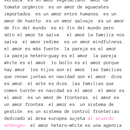
verdura. es un amor vegetariano. amor de
tomate orgánico. es un amor de aguacates
importados. es un amor entre humanos. es un
amor de huerto. es un amor salvaje. es un amor
de fin del mundo. es el fin del mundo pero
sólo el amor te salva. el amor la familia nos
salva. el amor redime. es un amor mindfulness.
el amor es más fuerte. la pareja es el amor.
la pareja hetero-guay es el amor. la pareja
white es el amor. lo bollo es el amor porque
hay amor. los hijos son el amor. las familias
que cenan juntas en navidad son el amor. dios
es amor. el arte es dios. las familias que
comen turrón en navidad es el amor. el amor es
el amor. es un amor de fronteras. el amor es
un amor frontex. el amor es un sistema de
gestión. es un sistema de control fronterizo
dedicado al área europea sujeta
al acuerdo
schengen
. el amor hetero-white es una agencia