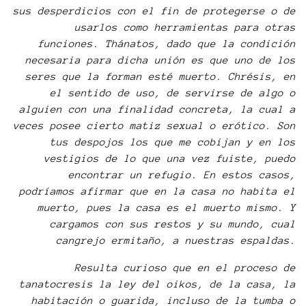
sus desperdicios con el fin de protegerse o de
usarlos como herramientas para otras
funciones. Thánatos, dado que la condición
necesaria para dicha unión es que uno de los
seres que la forman esté muerto. Chrésis, en
el sentido de uso, de servirse de algo o
alguien con una finalidad concreta, la cual a
veces posee cierto matiz sexual o erótico. Son
tus despojos los que me cobijan y en los
vestigios de lo que una vez fuiste, puedo
encontrar un refugio. En estos casos,
podríamos afirmar que en la casa no habita el
muerto, pues la casa es el muerto mismo. Y
cargamos con sus restos y su mundo, cual
cangrejo ermitaño, a nuestras espaldas.
Resulta curioso que en el proceso de
tanatocresis la ley del oikos, de la casa, la
habitación o guarida, incluso de la tumba o