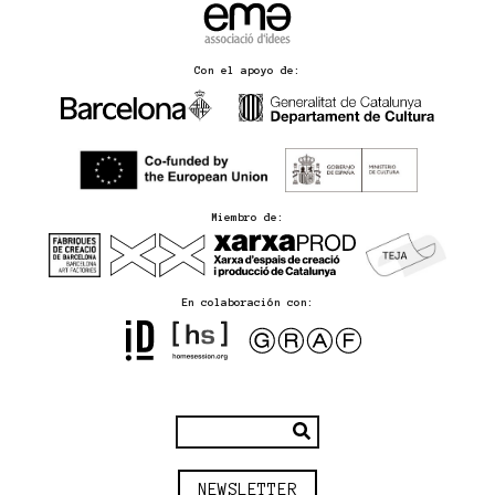
Con el apoyo de:
Miembro de:
En colaboración con:
NEWSLETTER