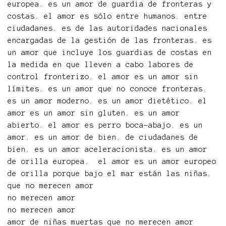
europea. es un amor de guardia de fronteras y
costas. el amor es sólo entre humanos. entre
ciudadanes. es de las autoridades nacionales
encargadas de la gestión de las fronteras. es
un amor que incluye los guardias de costas en
la medida en que lleven a cabo labores de
control fronterizo. el amor es un amor sin
límites. es un amor que no conoce fronteras.
es un amor moderno. es un amor dietético. el
amor es un amor sin gluten. es un amor
abierto. el amor es perro boca-abajo. es un
amor. es un amor de bien. de ciudadanes de
bien. es un amor aceleracionista. es un amor
de orilla europea. el amor es un amor europeo
de orilla porque bajo el mar están las niñas.
que no merecen amor
no merecen amor
no merecen amor
amor de niñas muertas que no merecen amor