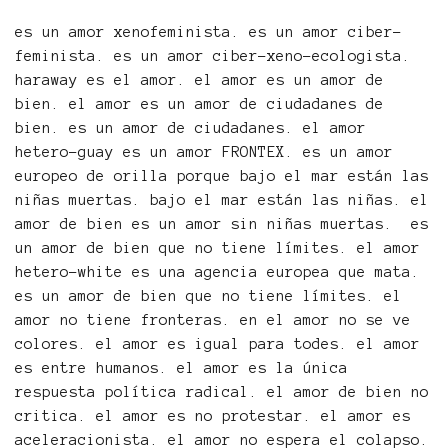
es un amor xenofeminista. es un amor ciber-
feminista. es un amor ciber-xeno-ecologista.
haraway es el amor. el amor es un amor de
bien. el amor es un amor de ciudadanes de
bien. es un amor de ciudadanes. el amor
hetero-guay es un amor FRONTEX. es un amor
europeo de orilla porque bajo el mar están las
niñas muertas. bajo el mar están las niñas. el
amor de bien es un amor sin niñas muertas. es
un amor de bien que no tiene límites. el amor
hetero-white es una agencia europea que mata.
es un amor de bien que no tiene límites. el
amor no tiene fronteras. en el amor no se ve
colores. el amor es igual para todes. el amor
es entre humanos. el amor es la única
respuesta política radical. el amor de bien no
critica. el amor es no protestar. el amor es
aceleracionista. el amor no espera el colapso.