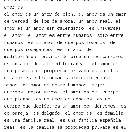
es una morada es un duelo es una morada el
amor es
el amor es un amor de bien. el amor es un amor
de verdad. de los de ahora. un amor real. el
amor es un amor sin calendario. es universal
el amor. el amor es entre humanos. sólo entre
humanos. es un amor de cuerpos lozanos. de
cuerpos rozagantes. es un amor de
mediterráneo. es amor de piscina mediterránea.
es un amor de sal mediterránea. el amor es
una piscina es propiedad privada es familia.
el amor es entre humanos preferiblemente
sanos. el amor es entre humanos. mejor
cuerdos. mejor vivos. el amor es del cuerpo
que piensa. es un amor de géneros. es un
cuerpo que decide. es un amor con derechos. es
de pareja. es delgado. el amor es. es familia.
es una familia real. es una familia española
real. es la familia la propiedad privada es el