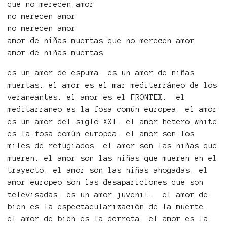
que no merecen amor
no merecen amor
no merecen amor
amor de niñas muertas que no merecen amor
amor de niñas muertas
es un amor de espuma. es un amor de niñas
muertas. el amor es el mar mediterráneo de los
veraneantes. el amor es el FRONTEX. el
meditarraneo es la fosa común europea. el amor
es un amor del siglo XXI. el amor hetero-white
es la fosa común europea. el amor son los
miles de refugiados. el amor son las niñas que
mueren. el amor son las niñas que mueren en el
trayecto. el amor son las niñas ahogadas. el
amor europeo son las desapariciones que son
televisadas. es un amor juvenil. el amor de
bien es la espectacularización de la muerte.
el amor de bien es la derrota. el amor es la