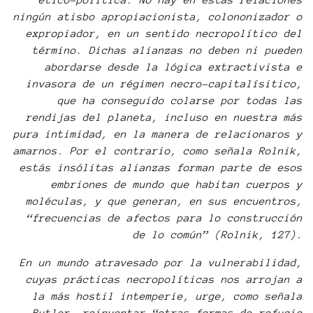
ético-política. No hay en estas relaciones
ningún atisbo apropiacionista, colononizador o
expropiador, en un sentido necropolítico del
término. Dichas alianzas no deben ni pueden
abordarse desde la lógica extractivista e
invasora de un régimen necro-capitalísitico,
que ha conseguido colarse por todas las
rendijas del planeta, incluso en nuestra más
pura intimidad, en la manera de relacionaros y
amarnos. Por el contrario, como señala Rolnik,
estás insólitas alianzas forman parte de esos
embriones de mundo que habitan cuerpos y
moléculas, y que generan, en sus encuentros,
“frecuencias de afectos para lo construcción
de lo común” (Rolnik, 127).
En un mundo atravesado por la vulnerabilidad,
cuyas prácticas necropolíticas nos arrojan a
la más hostil intemperie, urge, como señala