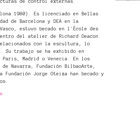
ucturas de control externas.
plona 1980). Es licenciado en Bellas
idad de Barcelona y DEA en la
 Vasco, estuvo becado en l´École des
dentro del atelier de Richard Deacon.
relacionados con la escultura, lo
l. Su trabajo se ha exhibido en
, Paris, Madrid o Venecia. En los
o de Navarra, Fundación BilbaoArte,
la Fundación Jorge Oteiza han becado y
tos.
om