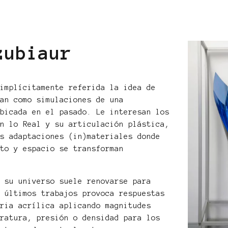
zubiaur
 implícitamente referida la idea de
can como simulaciones de una
ubicada en el pasado. Le interesan los
on lo Real y su articulación plástica,
as adaptaciones (in)materiales donde
eto y espacio se transforman
, su universo suele renovarse para
s últimos trabajos provoca respuestas
eria acrílica aplicando magnitudes
eratura, presión o densidad para los