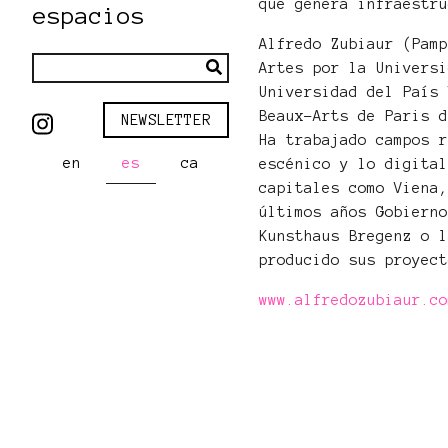
que genera infraestr
espacios
Alfredo Zubiaur (Pam
Artes por la Univers
Universidad del País
Beaux-Arts de Paris 
NEWSLETTER
Ha trabajado campos 
en
es
ca
escénico y lo digita
capitales como Viena
últimos años Gobiern
Kunsthaus Bregenz o 
producido sus proyec
www.alfredozubiaur.c