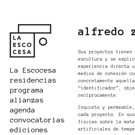
alfredo 
Sus proyectos tienen
escultura y se expli
experiencia directa 
La Escocesa
medios de cohesión c
residencias
concretamente aquell
“identificador”, obj
programa
recíprocamente.
alianzas
Inquieto y permeable
agenda
cada proyecto. En su
convocatorias
físicas sobre la mat
ediciones
artificiales de temp