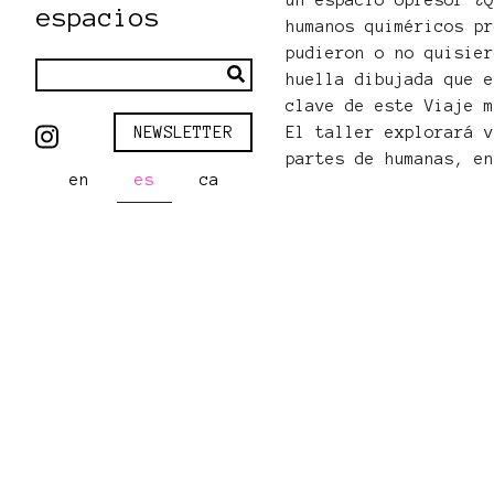
un espacio opresor ¿
espacios
humanos quiméricos p
pudieron o no quisie
huella dibujada que 
clave de este Viaje 
El taller explorará 
NEWSLETTER
partes de humanas, e
en
es
ca