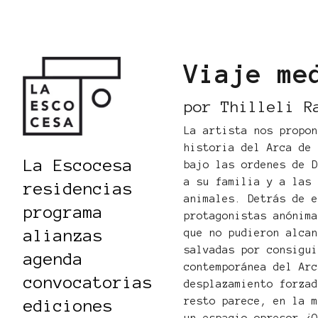
Viaje me
por Thilleli R
La artista nos propo
historia del Arca de
La Escocesa
bajo las ordenes de 
a su familia y a las
residencias
animales. Detrás de 
programa
protagonistas anónim
alianzas
que no pudieron alca
salvadas por consigu
agenda
contemporánea del Ar
convocatorias
desplazamiento forza
resto parece, en la 
ediciones