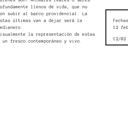
Quiénes son? Animales reales o seres
rofundamente llenos de vida, que no
ron subir al barco providencial. La
Fecha
estas últimas van a dejar será la
12 fe
medianero.
visualmente la representación de estas
12/02
n un fresco contemporáneo y vivo.