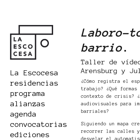
Laboro-t
barrio
.
Taller de víde
Arensburg y Ju
La Escocesa
¿Cómo registra el es
residencias
trabajo? ¿Qué formas
programa
contexto de crisis? 
alianzas
audiovisuales para i
barriales?
agenda
convocatorias
Siguiendo un mapa cr
recorrer las calles 
ediciones
desvelar el automati