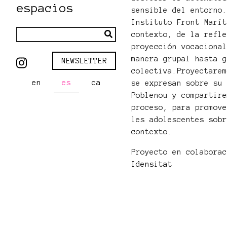
espacios
sensible del entorno
Instituto Front Marí
contexto, de la refl
proyección vocaciona
manera grupal hasta 
NEWSLETTER
colectiva.Proyectare
en
es
ca
se expresan sobre su
Poblenou y compartir
proceso, para promov
les adolescentes sob
contexto.
Proyecto en colabora
Idensitat