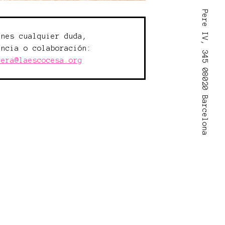
Pere IV, 345 08020 Barcelona
enes cualquier duda,
encia o colaboración:
lera@laescocesa.org