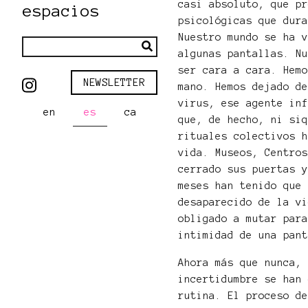
casi absoluto, que p
espacios
psicológicas que dur
Nuestro mundo se ha 
algunas pantallas. N
ser cara a cara. Hem
NEWSLETTER
mano. Hemos dejado d
virus, ese agente in
en
es
ca
que, de hecho, ni si
rituales colectivos 
vida. Museos, Centro
cerrado sus puertas 
meses han tenido que
desaparecido de la v
obligado a mutar par
intimidad de una pan
Ahora más que nunca,
incertidumbre se han
rutina. El proceso d