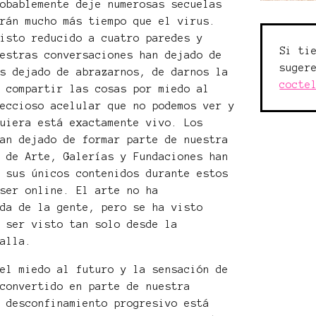
robablemente deje numerosas secuelas
arán mucho más tiempo que el virus.
visto reducido a cuatro paredes y
Si ti
uestras conversaciones han dejado de
suger
os dejado de abrazarnos, de darnos la
cocte
e compartir las cosas por miedo al
feccioso acelular que no podemos ver y
quiera está exactamente vivo. Los
han dejado de formar parte de nuestra
s de Arte, Galerías y Fundaciones han
y sus únicos contenidos durante estos
 ser online. El arte no ha
ida de la gente, pero se ha visto
a ser visto tan solo desde la
talla.
 el miedo al futuro y la sensación de
 convertido en parte de nuestra
e desconfinamiento progresivo está